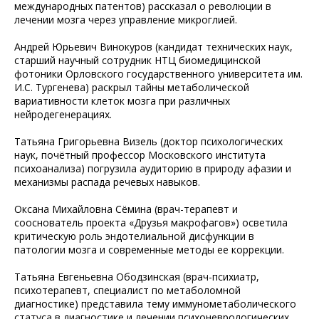
международных патентов) рассказал о революции в
лечении мозга через управление микроглией.
Андрей Юрьевич Винокуров (кандидат технических наук,
старший научный сотрудник НТЦ биомедицинской
фотоники Орловского государственного университета им.
И.С. Тургенева) раскрыл тайны метаболической
вариативности клеток мозга при различных
нейродегенерациях.
Татьяна Григорьевна Визель (доктор психологических
наук, почётный профессор Московского института
психоанализа) погрузила аудиторию в природу афазии и
механизмы распада речевых навыков.
Оксана Михайловна Сёмина (врач-терапевт и
сооснователь проекта «Друзья макрофагов») осветила
критическую роль эндотелиальной дисфункции в
патологии мозга и современные методы ее коррекции.
Татьяна Евгеньевна Ободзинская (врач-психиатр,
психотерапевт, специалист по метаболомной
диагностике) представила тему иммунометаболического
статуса в диагностике и лечении психоневрологических