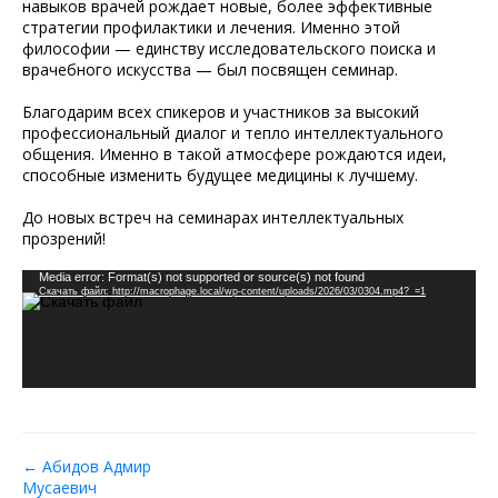
навыков врачей рождает новые, более эффективные
стратегии профилактики и лечения. Именно этой
философии — единству исследовательского поиска и
врачебного искусства — был посвящен семинар.
Благодарим всех спикеров и участников за высокий
профессиональный диалог и тепло интеллектуального
общения. Именно в такой атмосфере рождаются идеи,
способные изменить будущее медицины к лучшему.
До новых встреч на семинарах интеллектуальных
прозрений!
Видеоплеер
Media error: Format(s) not supported or source(s) not found
Скачать файл: http://macrophage.local/wp-content/uploads/2026/03/0304.mp4?_=1
← Абидов Адмир
Мусаевич