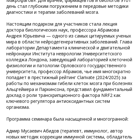
Макрофагов». Для врачей, фармацевтов и биологов этот
день стал глубоким погружением в передовые методики
диагностики и терапии заболеваний мозга.
Настоящим подарком для участников стала лекция
доктора биологических наук, профессора Абрамова
Андрея Юрьевича — одного из самых цитируемых ученых
мира в области нейродегенеративных заболеваний. Глава
лаборатории Департамента клинической и двигательной
нейронауки Института неврологии Университетского
колледжа Лондона, заведующий лабораторией клеточной
физиологии и патологии Орловского государственного
университета, профессор Абрамов, чье имя многократно
попадает в престижный рейтинг Clarivate (2024/2025) за
работы по механизмам гибели клеток мозга при болезнях
Альцгеймера и Паркинсона, представил фундаментальный
доклад о роли транскрипционного фактора NRF2 как
ключевого регулятора антиоксидантных систем
организма.
Программа семинара была насыщенной и многогранной:
Адмир Мусаевич Абидов (терапевт, иммунолог, автор
новых методик коррекции иммунной системы, обладатель